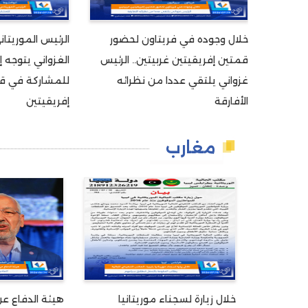
خلال وجوده في فريتاون لحضور
الرئيس الموريتا
قمتين إفريقيتين غربيتين.. الرئيس
الغزواني يتوجه إ
غزواني يلتقي عددا من نظرائه
للمشاركة في ق
الأفارقة
إفريقيتين
مغارب
خلال زيارة لسجناء موريتانيا
هيئة الدفاع ع