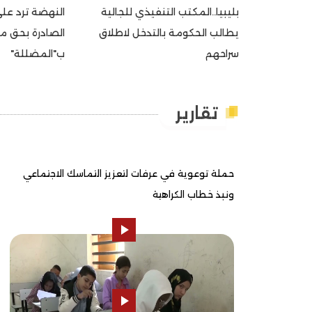
بليبيا..المكتب التنفيذي للجالية
النهضة ترد على
يطالب الحكومة بالتدخل لاطلاق
الصادرة بحق م
سراحهم
ب"المضللة"
تقارير
حملة توعوية في عرفات لتعزيز التماسك الاجتماعي
ونبذ خطاب الكراهية