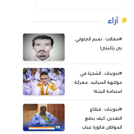
آراء
#مقالات : تميم البرغوثي..
بين رثائيتين!
#تدوينات : الشجرة في
مواجهة السيانيد ..معركة
استدامة البيئة!
#تدوينات : قطاع
التعدين..كيف يدفع
المواطن فاتورة غياب