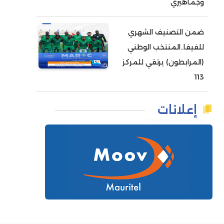
وجماهيري
ضمن التصنيف الشهري
للفيفا..المنتخب الوطني
(المرابطون) يرتقي للمركز
113
إعلانات