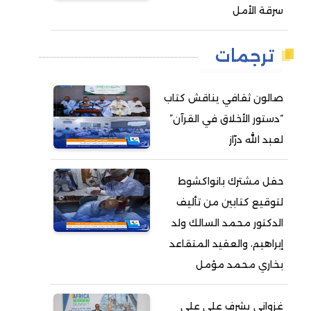
سرقة الأمل
ترجمات
صالون ثقافي يناقش كتاب
“دستور الأخلاق في القرآن”
لعبد الله درّاز
حفل مشترك بانواكشوط
لتوقيع كتابين من تأليف
الدكتور محمد السالك ولد
إبراهيم، والعقيد المتقاعد
بخاري محمد مؤمل
غزواني يشرف على على