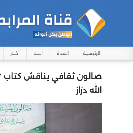
الرئيسية
القناة
البث
أخبار
Main navigation
صالون ثقافي يناقش كتاب “دس
الله درّاز