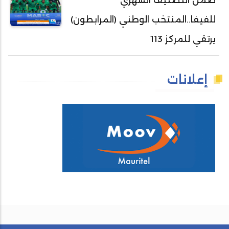
ضمن التصنيف الشهري
للفيفا..المنتخب الوطني (المرابطون)
يرتقي للمركز 113
إعلانات