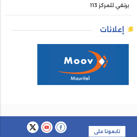
يرتقي للمركز 113
إعلانات
تابعونا على