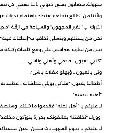
سهولة، مصابون بمسٍ جنوني لأننا نسمي كل قماما
ولأننا من يطالع بتفاهة وينظم باهتمام ندوات عن
التبرك ب"القبر المجهول" والسياحة في أزقّة "مدينة
نحن من يستلهم ويتسلى ثقافيا ب"إبداعات غيث" ا
نحن من يطرب ويتراقص على وقع كلمات ركيكة م
"كلبي لعيون .. فدمي وأهلي وناسي ....
وني بالعيون .. ؤبهلو مغلاك ياشي".
أطفالنا يغنون: "ملاكي يويلي عطشانه .. عطشانه"
"أهيه بنضيه"
لا عليكم يا "أهل لخله" فقدموا ما شئتم وسنصفق
ووزراء "ثقافتنا" يعانقونكم بحرارة يتورّكون مق
لا عليكم يا نجوم المهرجانات فنحن الذين صنعناكم