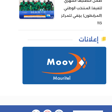
ضمن التصنيف الشهري
للفيفا..المنتخب الوطني
(المرابطون) يرتقي للمركز
113
إعلانات