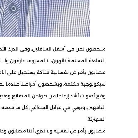
منحطون نحن في أسفل السافلين، وفي الدرك الأد
التفاهة المعتمة تائهون، لا لمعروف عارفون ولا لم
مصابون بأمراض نفسانية فتاكة يستحيل على الأطب
سيكولوجية مكثفة، ويشخصون أمراضنا عندما نضح
وقع أصوات أشد إزعاجا من طواحن المصانع وهدي
التافهين، ونرمي في مزابل السوافي كل ما قدمه
المهترئة.
مصابون بأمراض نفسية ولا ندري أننا مصابون وذا