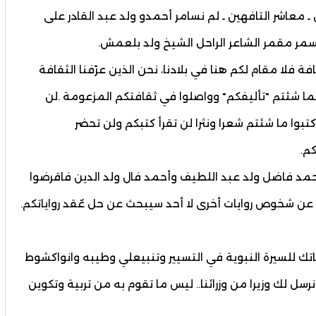
معاشر التافهين ـ لم نسامر أحمدو ولد عبد القادر على
ة فلا مقام لكم هنا في بلادنا، نحن الذين عرّفنا الثقافة
كما شئتم "تأليفكم" وواصلوا في ثقافتكم المزعومة .لن
كتبوا ما شئتم شعرا ونثرا لن تقرأ كتبكم ولن تحضر
كم.
محمد فاضل ولد عبد اللطيف وأحمد فال ولد الدين فاقرضوا
ون عن شخوص روايات أخرى لا أحد سيبحث عن حل عٌقد رواياتكم.
اتك للسيرة النبوية في التسيير وتنبيعلي وطيبه وانواكشوط
 لك وزيرا من وزرائنا.. ليس ما تقوم به من تربية وتكوين