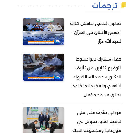
ترجمات
صالون ثقافي يناقش كتاب
“دستور الأخلاق في القرآن”
لعبد الله درّاز
حفل مشترك بانواكشوط
لتوقيع كتابين من تأليف
الدكتور محمد السالك ولد
إبراهيم، والعقيد المتقاعد
بخاري محمد مؤمل
غزواني يشرف على على
توقيع اتفاق تمويل بين
موريتانيا ومجموعة البنك