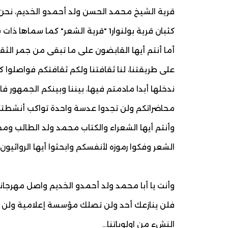
قرية الشيخ محمد الحسن ولد أحمدو الخديم، نحن ـ 
كثبان قرية بولنوار1 "قرية الشعر" كما سماها ذات سمر مقمر الشاعر الراحل الشيخ ولد بلعمش.
أما أنتم أيها القابضون على ما تبقى من جمر الثقاف
على طريقتنا، لنا ثقافتنا ولكم ثقافتكم فواصلوا 
ندخلها أبدا مادمتم فيها، بيننا وبينكم الجمهور فا
محاضراتكم ولن تجدوا عدسة واحدة تواكب أنشطت
وأنتم أيها الشعراء والكتاب محمد ولد الطالب و
الشعر وفكوا رموزه لأنفسكم وابحثوا أيها الروائي
وأنت يا أبا محمد ولد أحمدو الخديم واصل مهرجان
فلن ينازعك أحد ولن تصلك مؤسسة إعلامية ولن نرسل
النشء من اولوياتنا...