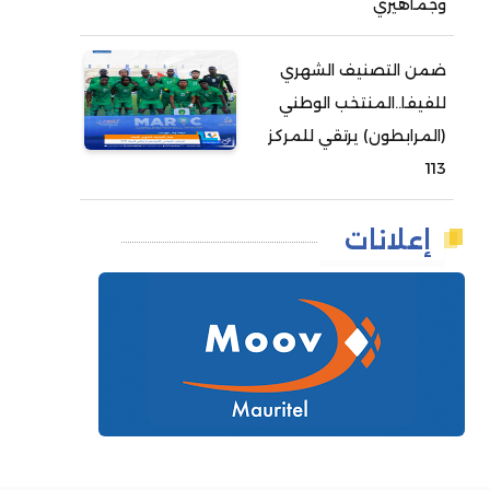
وجماهيري
ضمن التصنيف الشهري
للفيفا..المنتخب الوطني
(المرابطون) يرتقي للمركز
113
إعلانات