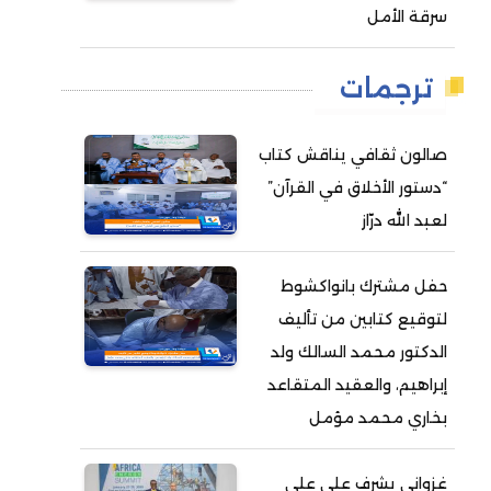
سرقة الأمل
ترجمات
صالون ثقافي يناقش كتاب
“دستور الأخلاق في القرآن”
لعبد الله درّاز
حفل مشترك بانواكشوط
لتوقيع كتابين من تأليف
الدكتور محمد السالك ولد
إبراهيم، والعقيد المتقاعد
بخاري محمد مؤمل
غزواني يشرف على على