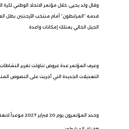
قدمه “المرابطون” أمام منتخب الأرجنتين بطل الع
الجيل الحالي يمتلك إمكانات واعدة.
وعرف المؤتمر عدة عروض تناولت تقرير النشاطات 
التعديلات الجديدة التي أجريت على النصوص الم
وحدد المؤتمرون يوم 20 فبراير 2027 موعداً لانعقاد المؤتمر الانتخابي للاتحادية.
#قناة_المرابطون