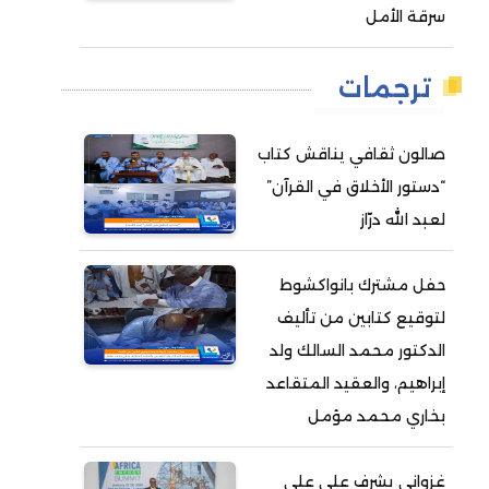
سرقة الأمل
ترجمات
صالون ثقافي يناقش كتاب
“دستور الأخلاق في القرآن”
لعبد الله درّاز
حفل مشترك بانواكشوط
لتوقيع كتابين من تأليف
الدكتور محمد السالك ولد
إبراهيم، والعقيد المتقاعد
بخاري محمد مؤمل
غزواني يشرف على على