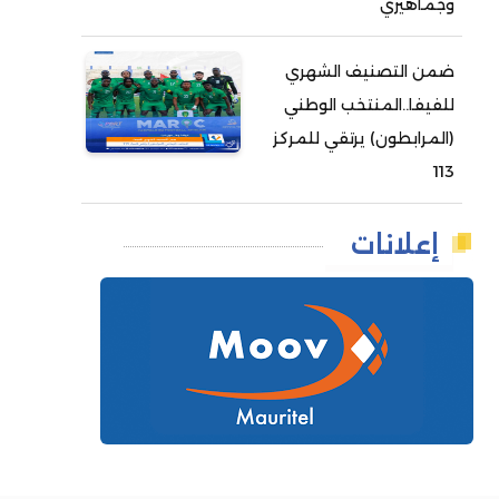
وجماهيري
ضمن التصنيف الشهري
للفيفا..المنتخب الوطني
(المرابطون) يرتقي للمركز
113
إعلانات