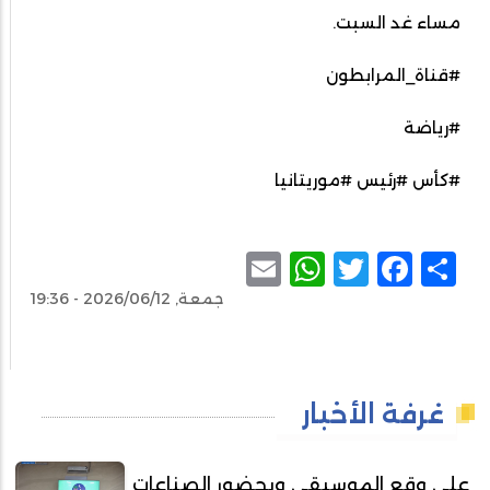
مساء غد السبت.
#قناة_المرابطون
#رياضة
#كأس #رئيس #موريتانيا
WhatsApp
Email
Facebook
Twitter
Share
جمعة, 2026/06/12 - 19:36
غرفة الأخبار
على وقع الموسيقى وبحضور الصناعات