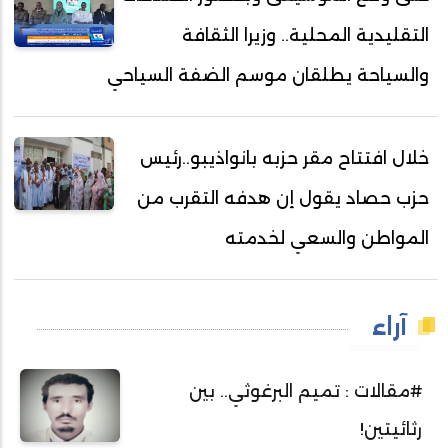
التقليدية المحلية.. وزيرا الثقافة
والسياحة يطلقان موسم الضفة السياحي
خلال افتتاح مقر حزبه بانواذيبو..رئيس
حزب حصاد يقول إن هدفه التقرب من
المواطن والسعي لخدمته
آراء
#مقالات : تميم البرغوثي.. بين
رثائيتين!