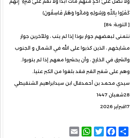
وَلَا تُصَلِّ عَلَىٰ أَحَدٍ مِّنْهُم مَّاتَ أَبَدًا وَلَا تَقُمْ عَلَىٰ قَبْرِهِ ۖ إِنَّهُمْ
كَفَرُوا بِاللَّهِ وَرَسُولِهِ وَمَاتُوا وَهُمْ فَاسِقُونَ﴾
[ التوبة: 84]
نتمنى لبعضهم جوار بوذا إذا لم يتب ، وللآخرين جوار
مشايخهم ، الذين كذبوا على الله في الشمال و الجنوب
والشرق في الخارج ، وأن يحشروا معهم إذا لم يتوبوا..
وهم على شفير القبر فقد بلغوا من الكبر عتيا..
سيدي محمد بن أحمدفال ابن سيدابراهيم الشنقيطي
28شعبان 1447
17فبراير 2026
WhatsApp
Email
Facebook
Twitter
Share