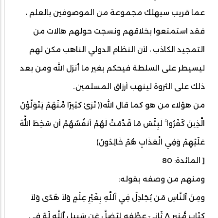
عما قريب سيهلك مجموعة من الموصوفين بالعلم ،
فقد استمتعوا بخلاقهم ونسجت حولهم هالات من
التمجيد الكاذب ، لأن النظام الدولي الناهب مكن لهم
ليسيطر على السلطة فيحكم بغير ما أنزل الله ومن بعد
ذلك على الثروة لينهب أرزاق المسلمين..
من هؤلاء من هو كما قال الله(﴿ تَرَىٰ كَثِيرًا مِّنْهُمْ يَتَوَلَّوْنَ
الَّذِينَ كَفَرُوا ۚ لَبِئْسَ مَا قَدَّمَتْ لَهُمْ أَنفُسُهُمْ أَن سَخِطَ اللَّهُ
عَلَيْهِمْ وَفِي الْعَذَابِ هُمْ خَالِدُونَ﴾
[ المائدة: 80
ومنهم من وصفه بقوله:
ومِنَ ٱلنَّاسِ مَن يُجَادِلُ فِي ٱللَّهِ بِغَيْرِ عِلْمٍ وَلاَ هُدًى وَلاَ
كِتَابٍ مُّنِيرٍ ٨ ثَانِيَ عِطْفِهِ لِيُضِلَّ عَن سَبِيلِ ٱللَّهِ لَهُ فِي