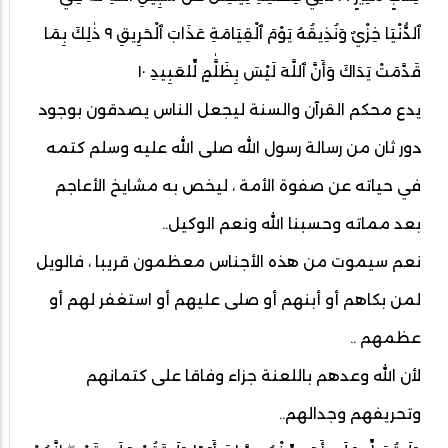
ٱلدُّنْيَا خِزْيٌ وَنُذِيقُهُ يَوْمَ ٱلْقِيَامَةِ عَذَابَ ٱلْحَرِيقِ ٩ ذٰلِكَ بِمَا
قَدَّمَتْ يَدَاكَ وَأَنَّ ٱللَّهَ لَيْسَ بِظَلَّٰمٍ لِّلعَبِيدِ ١٠
يدع محكم القرآن والسنة ليجعل الناس يصدقون بوجود
دور ثان من رسالة رسول الله صلى الله عليه وسلم كتمه
في حياته عن صفوة الأمة ، ليخص به مشايخ الأعاجم
بعد مماته وحسبنا الله ونعم الوكيل..
نعم سيموت من هذه الأجناس معظمون قريبا ، فالويل
لمن بكاهم أو أبنهم أو صلى عليهم أو استغفر لهم أو
عظمهم ..
لأن الله وعدهم باللعنة جزاء وفاقا على كتمانهم
وتحريفهم وجدالهم..