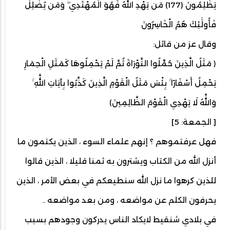
يَظْلِمُونَ (177) مَن يَهْدِ اللَّهُ فَهُوَ الْمُهْتَدِي ۖ وَمَن يُضْلِلْ
فَأُولَٰئِكَ هُمُ الْخَاسِرُونَ
وقال عز من قائل:
﴿ مَثَلُ الَّذِينَ حُمِّلُوا التَّوْرَاةَ ثُمَّ لَمْ يَحْمِلُوهَا كَمَثَلِ الْحِمَارِ
يَحْمِلُ أَسْفَارًا ۚ بِئْسَ مَثَلُ الْقَوْمِ الَّذِينَ كَذَّبُوا بِآيَاتِ اللَّهِ ۚ
وَاللَّهُ لَا يَهْدِي الْقَوْمَ الظَّالِمِينَ﴾
[ الجمعة: 5]
فهل عرفتموهم ؟ إنهم علماء السوء ، الذين يكتمون ما
أنزل الله من الكتاب ويشترون به ثمنا قليلا ، الذين قالوا
للذين كرهوا ما نزل الله سنطيعكم في بعض الأمر ، الذين
يحرفون الكلم عن مواضعه ، ومن بعد مواضعه ..
في بلادي شنقيط لايكاد الناس يدركون وجودهم بسبب