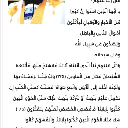
قال ربنا عنهم :
يَا أَيُّهَا الَّذِينَ آمَنُوا إِنَّ كَثِيرًا
مِّنَ الْأَحْبَارِ وَالرُّهْبَانِ لَيَأْكُلُونَ
أَمْوَالَ النَّاسِ بِالْبَاطِلِ
وَيَصُدُّونَ عَن سَبِيلِ اللَّهِ
وقال سبحانه:
وَاتْلُ عَلَيْهِمْ نَبَأَ الَّذِي آتَيْنَاهُ آيَاتِنَا فَانسَلَخَ مِنْهَا فَأَتْبَعَهُ
الشَّيْطَانُ فَكَانَ مِنَ الْغَاوِينَ (175) وَلَوْ شِئْنَا لَرَفَعْنَاهُ بِهَا
وَلَٰكِنَّهُ أَخْلَدَ إِلَى الْأَرْضِ وَاتَّبَعَ هَوَاهُ ۚ فَمَثَلُهُ كَمَثَلِ الْكَلْبِ إِن
تَحْمِلْ عَلَيْهِ يَلْهَثْ أَوْ تَتْرُكْهُ يَلْهَث ۚ ذَّٰلِكَ مَثَلُ الْقَوْمِ الَّذِينَ
كَذَّبُوا بِآيَاتِنَا ۚ فَاقْصُصِ الْقَصَصَ لَعَلَّهُمْ يَتَفَكَّرُونَ (176)
سَاءَ مَثَلًا الْقَوْمُ الَّذِينَ كَذَّبُوا بِآيَاتِنَا وَأَنفُسَهُمْ كَانُوا